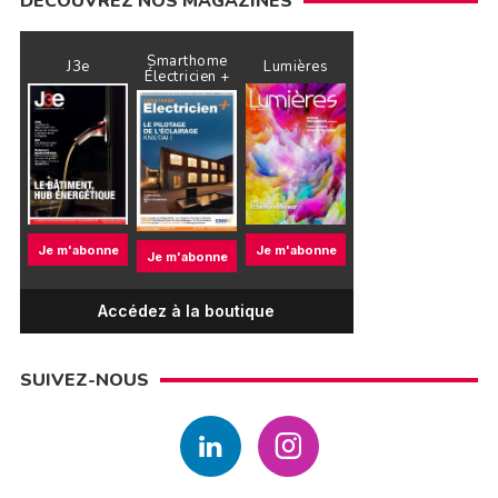
DÉCOUVREZ NOS MAGAZINES
Smarthome
J3e
Lumières
Électricien +
Je m'abonne
Je m'abonne
Je m'abonne
Accédez à la boutique
SUIVEZ-NOUS