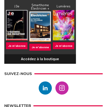
Smarthome
J3e
Lumières
Électricien +
Je m'abonne
Je m'abonne
Je m'abonne
Accédez à la boutique
SUIVEZ-NOUS
NEWSLETTER