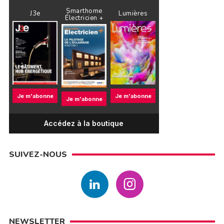
Smarthome
J3e
Lumières
Électricien +
Je m'abonne
Je m'abonne
Je m'abonne
Accédez à la boutique
SUIVEZ-NOUS
NEWSLETTER