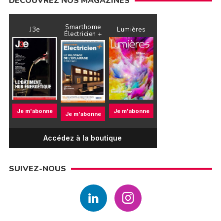
DÉCOUVREZ NOS MAGAZINES
Smarthome
J3e
Lumières
Électricien +
Je m'abonne
Je m'abonne
Je m'abonne
Accédez à la boutique
SUIVEZ-NOUS