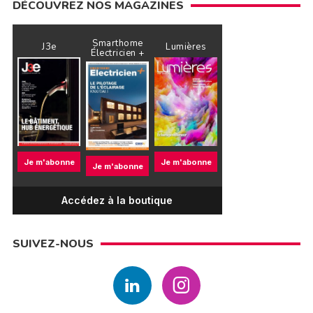
DÉCOUVREZ NOS MAGAZINES
Smarthome
J3e
Lumières
Électricien +
Je m'abonne
Je m'abonne
Je m'abonne
Accédez à la boutique
SUIVEZ-NOUS