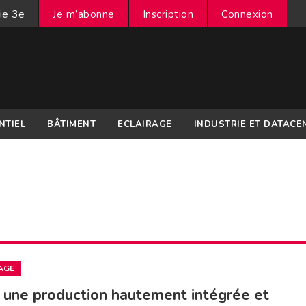
ie 3e
Je m’abonne
Inscription
Connexion
NTIEL
BÂTIMENT
ECLAIRAGE
INDUSTRIE ET DATACE
AGE
 une production hautement intégrée et