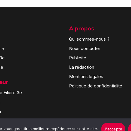
A propos
Qui sommes-nous ?
n +
Nous contacter
 3e
Publicité
3e
La rédaction
Mentions légales
teur
Politique de confidentialité
 Filière 3e
n
n
 vous garantir la meilleure expérience sur notre site.
J'accepte