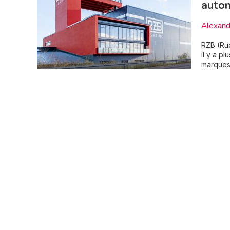
auto
Alexand
RZB (Rud
il y a p
marques,