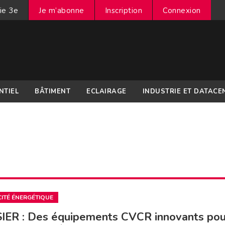
ie 3e
Je m’abonne
Inscription
Connexion
NTIEL
BÂTIMENT
ECLAIRAGE
INDUSTRIE ET DATACE
CITÉ ÉNERGÉTIQUE
IER : Des équipements CVCR innovants pou