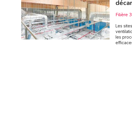
décar
Filière 
Les site
ventilati
les proc
efficaces