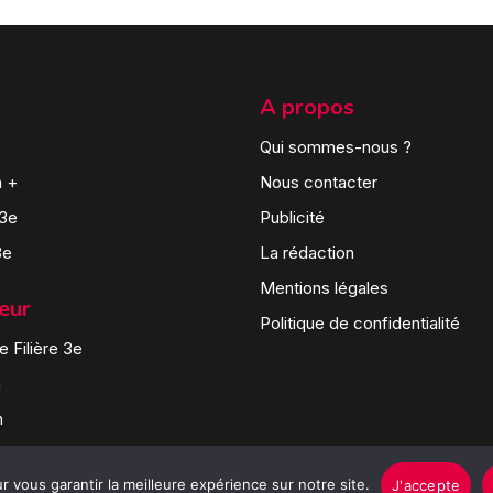
A propos
Qui sommes-nous ?
n +
Nous contacter
 3e
Publicité
3e
La rédaction
Mentions légales
teur
Politique de confidentialité
 Filière 3e
n
n
 vous garantir la meilleure expérience sur notre site.
J'accepte