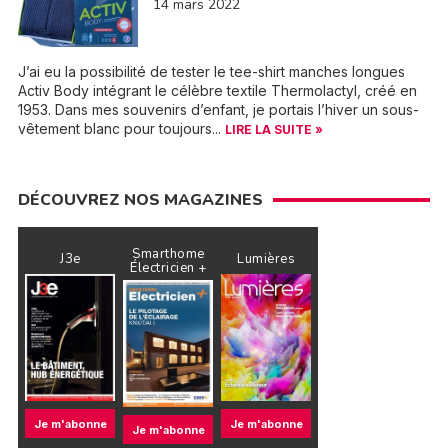
14 mars 2022
J’ai eu la possibilité de tester le tee-shirt manches longues
Activ Body intégrant le célèbre textile Thermolactyl, créé en
1953. Dans mes souvenirs d’enfant, je portais l’hiver un sous-
vêtement blanc pour toujours...
LIRE LA SUITE »
DÉCOUVREZ NOS MAGAZINES
Smarthome
J3e
Lumières
Électricien +
Je m'abonne
Je m'abonne
Je m'abonne