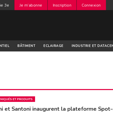
ie 3e
Je m’abonne
Inscription
Connexion
NTIEL
BÂTIMENT
ECLAIRAGE
INDUSTRIE ET DATACE
IQUÉS ET PRODUITS
ni et Santoni inaugurent la plateforme Spot