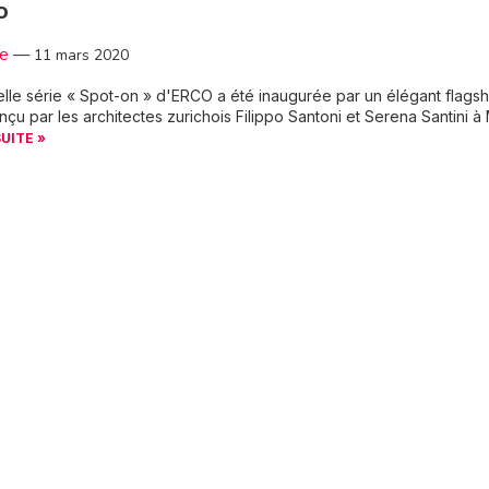
o
3e
—
11 mars 2020
lle série « Spot-on » d'ERCO a été inaugurée par un élégant flagsh
nçu par les architectes zurichois Filippo Santoni et Serena Santini à 
SUITE »