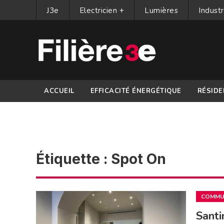
J3e
Electricien +
Lumières
Industr
ACCUEIL
EFFICACITÉ ÉNERGÉTIQUE
RÉSIDE
PARTENAIRES
Étiquette :
Spot On
COMMUN
Santi