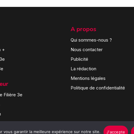
A propos
Qui sommes-nous ?
n +
Nous contacter
 3e
Publicité
3e
La rédaction
Mentions légales
teur
Politique de confidentialité
 Filière 3e
n
n
 vous garantir la meilleure expérience sur notre site.
J'accepte