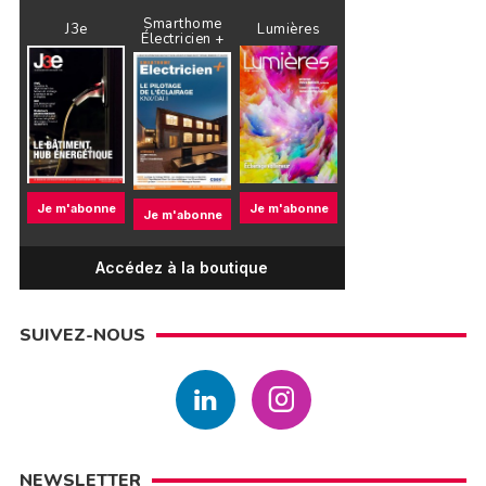
Smarthome
J3e
Lumières
Électricien +
Je m'abonne
Je m'abonne
Je m'abonne
Accédez à la boutique
SUIVEZ-NOUS
NEWSLETTER