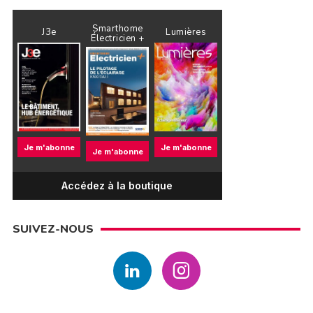
Smarthome
J3e
Lumières
Électricien +
Je m'abonne
Je m'abonne
Je m'abonne
Accédez à la boutique
SUIVEZ-NOUS