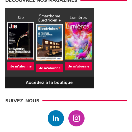
DÉCOUVREZ NOS MAGAZINES
Smarthome
J3e
Lumières
Électricien +
Je m'abonne
Je m'abonne
Je m'abonne
Accédez à la boutique
SUIVEZ-NOUS