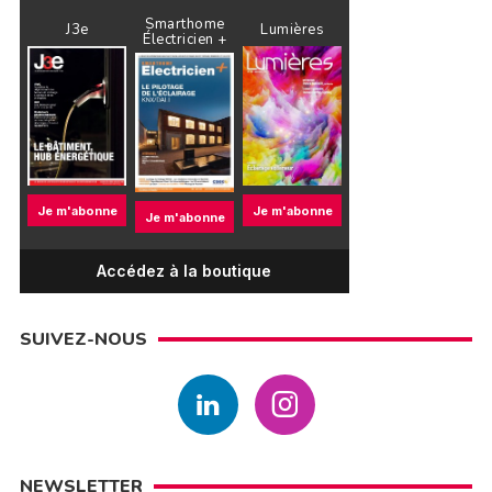
Smarthome
J3e
Lumières
Électricien +
Je m'abonne
Je m'abonne
Je m'abonne
Accédez à la boutique
SUIVEZ-NOUS
NEWSLETTER