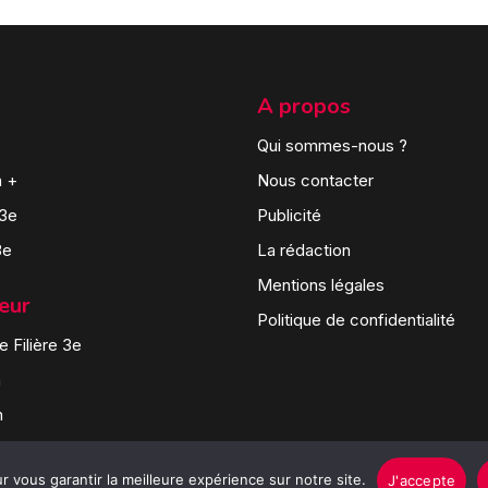
A propos
Qui sommes-nous ?
n +
Nous contacter
 3e
Publicité
3e
La rédaction
Mentions légales
teur
Politique de confidentialité
 Filière 3e
n
n
 vous garantir la meilleure expérience sur notre site.
J'accepte