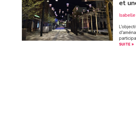
et un
Isabel
L’object
d’aménag
particip
SUITE »