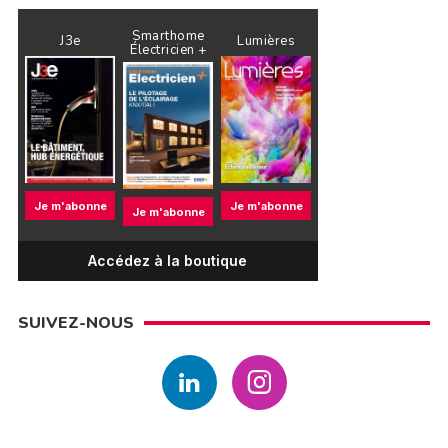
Smarthome
J3e
Lumières
Électricien +
Je m'abonne
Je m'abonne
Je m'abonne
Accédez à la boutique
SUIVEZ-NOUS