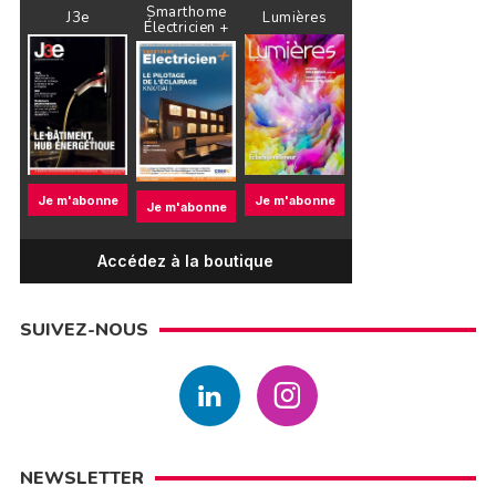
Smarthome
J3e
Lumières
Électricien +
Je m'abonne
Je m'abonne
Je m'abonne
Accédez à la boutique
SUIVEZ-NOUS
NEWSLETTER