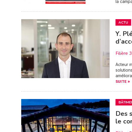
la campa
ACTU
Y. Pl
d’acc
Filière 
Acteur 
solution
améliora
SUITE »
BÂTIME
Des s
le co