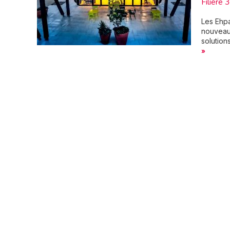
Filière 
Les Ehpa
nouveaux
solution
»