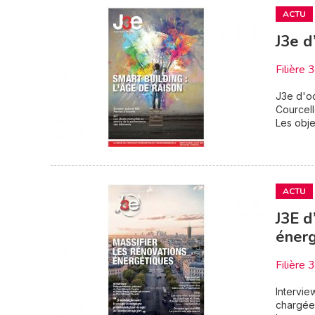
ACTU
J3e d
Filière 
J3e d'oc
Courcell
Les obje
ACTU
J3E d
éner
Filière 
Intervie
chargée 