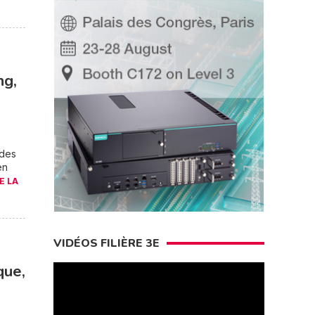
ng,
 des
en
E LA
VIDÉOS FILIÈRE 3E
que,