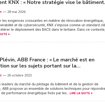
ent KNX : « Notre stratégie vise le bâtimen
3e
—
28 mai 2026
r les exigences croissantes en matière de rénovation énergétique,
pérabilité et de cybersécurité, KNX s’impose comme un standard cl
élérer le déploiement des BACS dans le tertiaire. Dans ce contexte,.
SUITE »
Plévin, ABB France : « Le marché est en
ition sur les sujets portant sur la…
3e
—
26 octobre 2022
s leaders du marché du pilotage du bâtiment et de la gestion de
ie, ABB propose un ensemble de solutions techniques pour répondr
s de performance énergétique fixés par les...
LIRE LA SUITE »