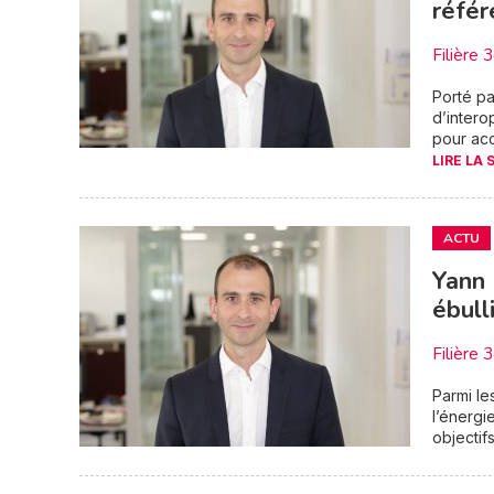
référ
Filière 
Porté pa
d’intero
pour acc
LIRE LA 
ACTU
Yann 
ébull
Filière 
Parmi le
l’énerg
objectif