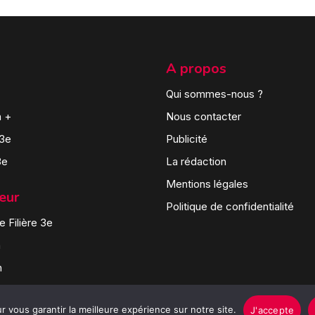
A propos
Qui sommes-nous ?
n +
Nous contacter
 3e
Publicité
3e
La rédaction
Mentions légales
teur
Politique de confidentialité
 Filière 3e
n
n
 vous garantir la meilleure expérience sur notre site.
J'accepte