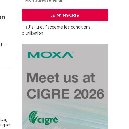
on
J'ai lu et j'accepte les conditions
d'utilisation
T :
cia,
u que