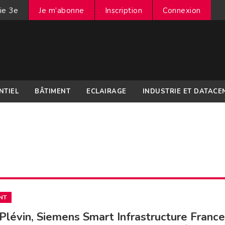
ie 3e
Je m’abonne
Inscription
Connexion
NTIEL
BÂTIMENT
ECLAIRAGE
INDUSTRIE ET DATACE
NT
Plévin, Siemens Smart Infrastructure France