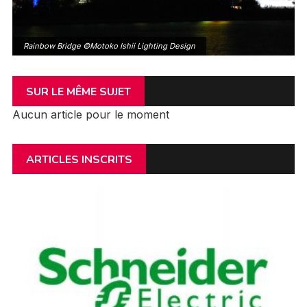
Rainbow Bridge ©Motoko Ishii Lighting Design
SUR LE MÊME SUJET
Aucun article pour le moment
ARTICLES INSCRITS