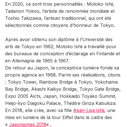
En 2020, ce sont trois personnalités : Motoko Ishii,
Tadanori Yokoo, l’artiste de renommée mondiale et
Toshio Takizawa, l’artisan traditionnel, qui ont été
sélectionnés comme citoyens d’honneur de Tokyo.
Après avoir obtenu son diplôme à l’Université des
arts de Tokyo en 1962, Motoko Ishii a travaillé pour
des bureaux de conception d’éclairage en Finlande et
en Allemagne de 1965 à 1967.
De retour au Japon, la conceptrice lumière fonde sa
propre agence en 1968. Parmi ses réalisations, citons
: Tokyo Tower, Rainbow Bridge à Tokyo, Yokohama
Bay Bridge, Akashi Kaikyo Bridge, Tokyo Gate Bridge,
Expo 2005 Aichi, Japan, Hokkaido Toyako Summit,
Heijo-kyo Daigoku Palace, Théâtre Ginza Kabukiza.
En 2018, elle crée, avec sa fille
Akari-Lisa Ishii
, une
mise en lumière de la tour Eiffel dans le cadre des
«
Japonismes 2018
«
.