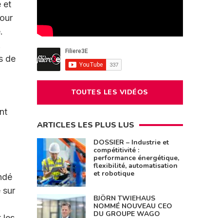
 et
pour
.
.
s de
TOUTES LES VIDÉOS
nt
ARTICLES LES PLUS LUS
DOSSIER – Industrie et
compétitivité :
performance énergétique,
flexibilité, automatisation
et robotique
ondé
 sur
BJÖRN TWIEHAUS
NOMMÉ NOUVEAU CEO
DU GROUPE WAGO
 les