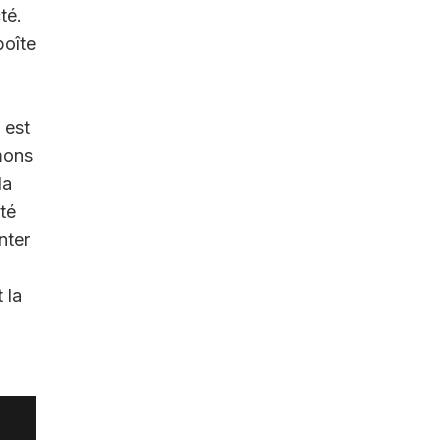
té.
boîte
 est
mons
la
ité
nter
 la