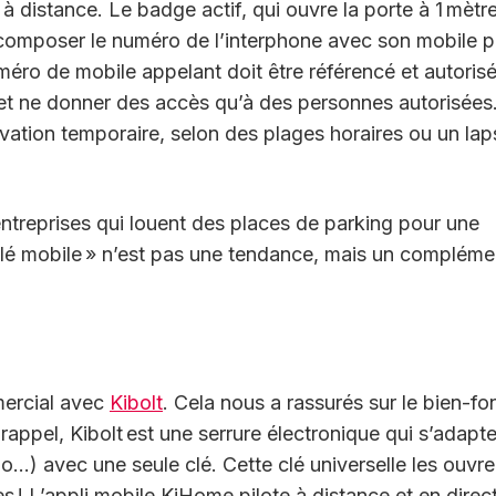
à distance. Le badge actif, qui ouvre la porte à 1 mètre
de composer le numéro de l’interphone avec son mobile 
méro de mobile appelant doit être référencé et autorisé
s et ne donner des accès qu’à des personnes autorisées
ivation temporaire, selon des plages horaires ou un lap
ntreprises qui louent des places de parking pour une
« clé mobile » n’est pas une tendance, mais un compléme
ercial avec
Kibolt
. Cela nous a rassurés sur le bien-f
ppel, Kibolt est une serrure électronique qui s’adapte
lo…) avec une seule clé. Cette clé universelle les ouvre
s ! L’appli mobile KiHome pilote à distance et en direct