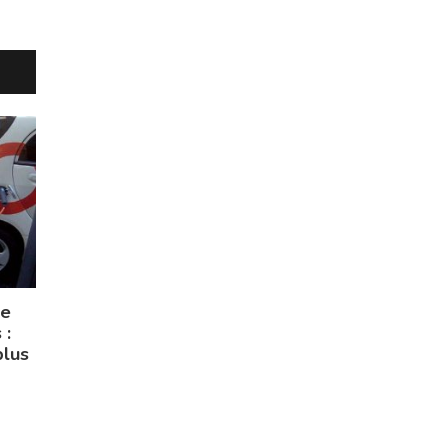
ge
 :
plus