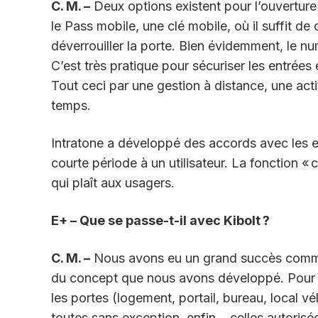
C. M. –
Deux options existent pour l’ouverture 
le Pass mobile, une clé mobile, où il suffit 
déverrouiller la porte. Bien évidemment, le nu
C’est très pratique pour sécuriser les entrée
Tout ceci par une gestion à distance, une act
temps.
Intratone a développé des accords avec les e
courte période à un utilisateur. La fonction 
qui plaît aux usagers.
E+ – Que se passe-t-il avec Kibolt ?
C. M. –
Nous avons eu un grand succès comm
du concept que nous avons développé. Pour ra
les portes (logement, portail, bureau, local vé
toutes sans exception, enfin… celles autorisée