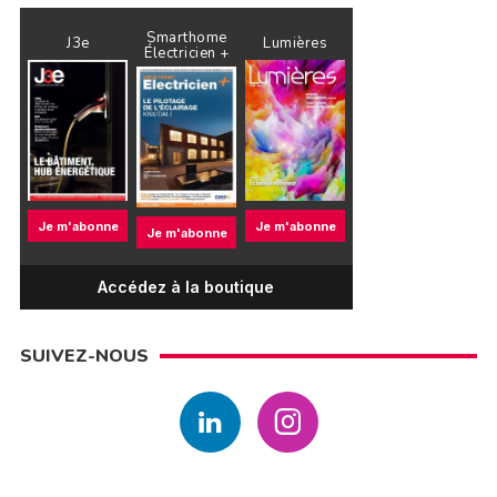
Smarthome
J3e
Lumières
Électricien +
Je m'abonne
Je m'abonne
Je m'abonne
Accédez à la boutique
SUIVEZ-NOUS