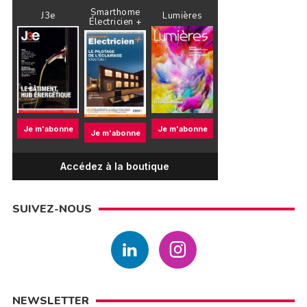
Smarthome
J3e
Lumières
Électricien +
Je m'abonne
Je m'abonne
Je m'abonne
Accédez à la boutique
SUIVEZ-NOUS
NEWSLETTER