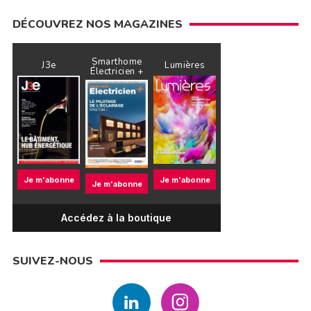
DÉCOUVREZ NOS MAGAZINES
Smarthome
J3e
Lumières
Électricien +
Je m'abonne
Je m'abonne
Je m'abonne
Accédez à la boutique
SUIVEZ-NOUS