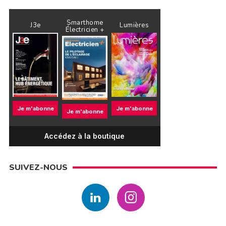
Smarthome
J3e
Lumières
Électricien +
Je m'abonne
Je m'abonne
Je m'abonne
Accédez à la boutique
SUIVEZ-NOUS