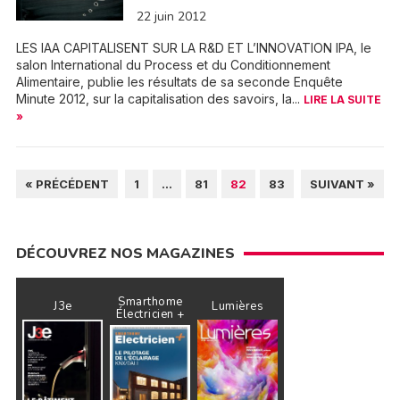
22 juin 2012
LES IAA CAPITALISENT SUR LA R&D ET L’INNOVATION IPA, le
salon International du Process et du Conditionnement
Alimentaire, publie les résultats de sa seconde Enquête
Minute 2012, sur la capitalisation des savoirs, la...
LIRE LA SUITE
»
PAGINATION
« PRÉCÉDENT
1
…
81
82
83
SUIVANT »
DES
PUBLICATIONS
DÉCOUVREZ NOS MAGAZINES
Smarthome
J3e
Lumières
Électricien +