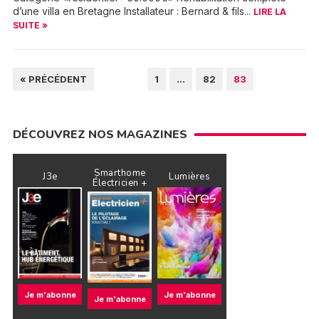
d’une villa en Bretagne Installateur : Bernard & fils...
LIRE LA
SUITE »
PAGINATION
« PRÉCÉDENT
1
…
82
83
DES
PUBLICATIONS
DÉCOUVREZ NOS MAGAZINES
Smarthome
J3e
Lumières
Électricien +
Je m'abonne
Je m'abonne
Je m'abonne