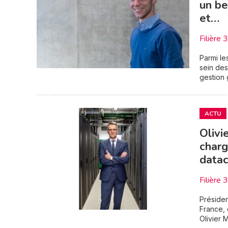
un be
et…
Filière 
Parmi le
sein des
gestion
ACTU
Olivi
charg
datac
Filière 
Présiden
France, 
Olivier M