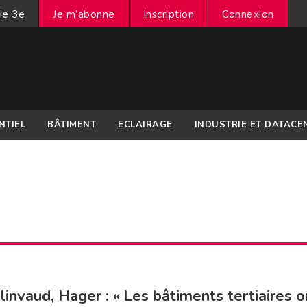
ie 3e
Je m’abonne
Inscription
Connexion
NTIEL
BÂTIMENT
ECLAIRAGE
INDUSTRIE ET DATACE
linvaud, Hager : « Les bâtiments tertiaires o