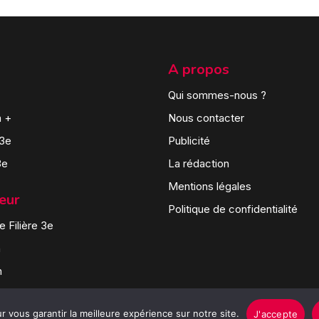
A propos
Qui sommes-nous ?
n +
Nous contacter
 3e
Publicité
3e
La rédaction
Mentions légales
teur
Politique de confidentialité
 Filière 3e
n
n
 vous garantir la meilleure expérience sur notre site.
J'accepte