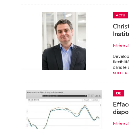
ACTU
Chris
Insti
Filière 
Développ
flexibil
dans le 
SUITE »
J3E
Effac
dispo
Filière 