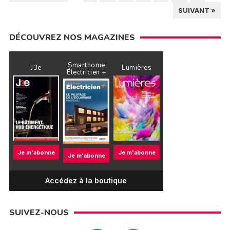
DES
SUIVANT »
PUBLICATIONS
DÉCOUVREZ NOS MAGAZINES
Smarthome
J3e
Lumières
Électricien +
Je m'abonne
Je m'abonne
Je m'abonne
Accédez à la boutique
SUIVEZ-NOUS