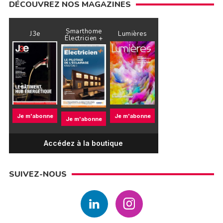
DÉCOUVREZ NOS MAGAZINES
Smarthome
J3e
Lumières
Électricien +
Je m'abonne
Je m'abonne
Je m'abonne
Accédez à la boutique
SUIVEZ-NOUS