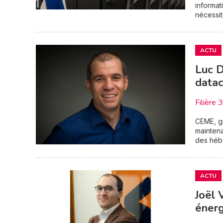
informa
nécessit
ACTU
Luc D
datac
Filière 
CEME, gr
maintena
des hébe
ACTU
Joël 
énerg