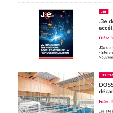
J3E
J3e d
accél
Filière 
J3e de j
- Interv
Nouveaux
EFFICA
DOSS
décar
Filière 
Les site