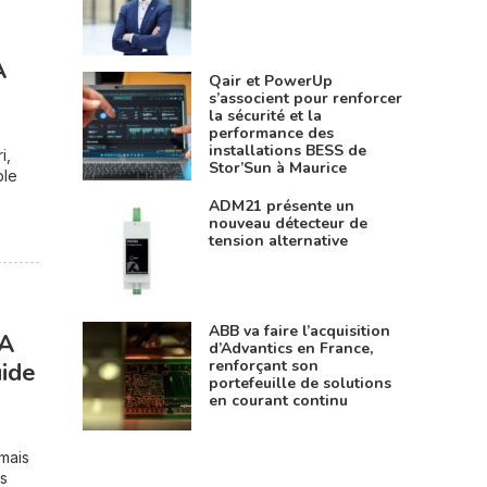
A
Qair et PowerUp
s’associent pour renforcer
la sécurité et la
performance des
installations BESS de
i,
Stor’Sun à Maurice
ble
ADM21 présente un
nouveau détecteur de
tension alternative
ABB va faire l’acquisition
IA
d’Advantics en France,
renforçant son
uide
portefeuille de solutions
en courant continu
 mais
ts