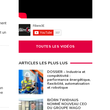
ment
t un
TOUTES LES VIDÉOS
ARTICLES LES PLUS LUS
DOSSIER – Industrie et
compétitivité :
performance énergétique,
flexibilité, automatisation
et robotique
on
ée
BJÖRN TWIEHAUS
NOMMÉ NOUVEAU CEO
DU GROUPE WAGO