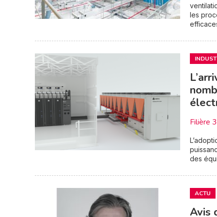
ventilati
les proc
efficaces
INDUST
L’arr
nombr
élect
Filière 
L’adopti
puissanc
des équi
ACTU
Avis 