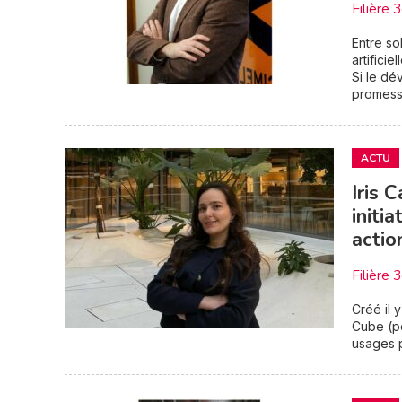
Filière 
Entre so
artificie
Si le dé
promesse
ACTU
Iris 
initi
acti
Filière 
Créé il 
Cube (po
usages p