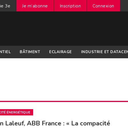
ie 3e
Je m’abonne
Inscription
Connexion
NTIEL
BÂTIMENT
ECLAIRAGE
INDUSTRIE ET DATACE
CITÉ ÉNERGÉTIQUE
n Laleuf, ABB France : « La compacité