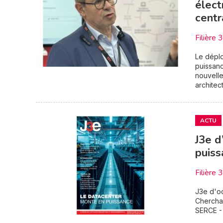
élect
centr
Filière 
Le déplo
puissanc
nouvelle
architec
ACTU
J3e d
puiss
Filière 
J3e d'oc
Cherchar
SERCE - 