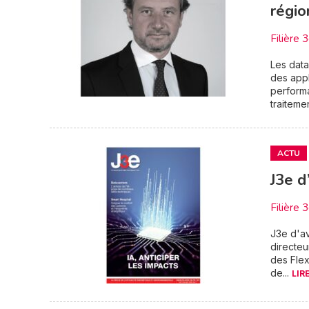
régio
Filière 
Les data
des appl
performa
traitemen
ACTU
J3e d
Filière 
J3e d'av
directeu
des Flex
de...
LIR