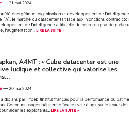
3e
—
21 mai 2024
briété énergétique, digitalisation et développement de l’intelligence
lle (IA), le marché du datacenter fait face aux injonctions contradictoi
veloppement de l’intelligence artificielle demeure en grande partie 
, l’augmentation...
LIRE LA SUITE »
Capkan, A4MT : « Cube datacenter est une
ative ludique et collective qui valorise les
ons…
3e
—
20 mai 2024
y a dix ans par l’Ifpeb (Institut français pour la performance du bâtime
ur Concours usages bâtiment efficace) vise à agir sur le levier des
our aider les exploitants...
LIRE LA SUITE »