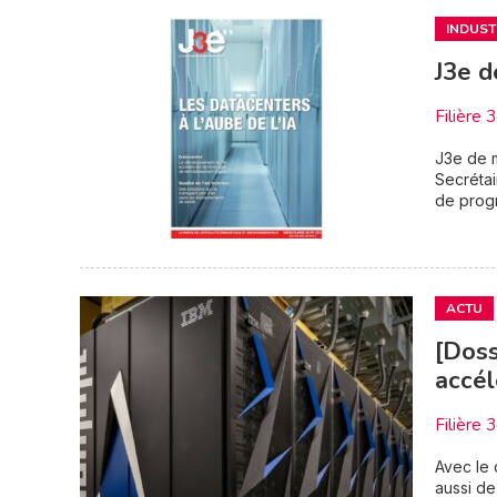
INDUST
J3e d
Filière 
J3e de m
Secrétai
de prog
ACTU
[Dos
accél
Filière 
Avec le 
aussi de