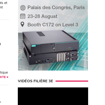
ts et
nt
n
tique
UITE »
VIDÉOS FILIÈRE 3E
r