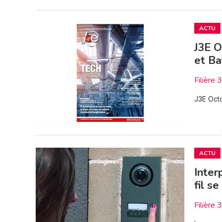
ACTU
J3E O
et Ba
Filière 
J3E Oct
ACTU
Inter
fil s
Filière 