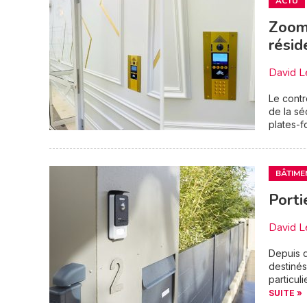
ACTU
Zoom 
résid
David L
Le contr
de la séc
plates-f
BÂTIME
Porti
David L
Depuis q
destinés
particul
SUITE »