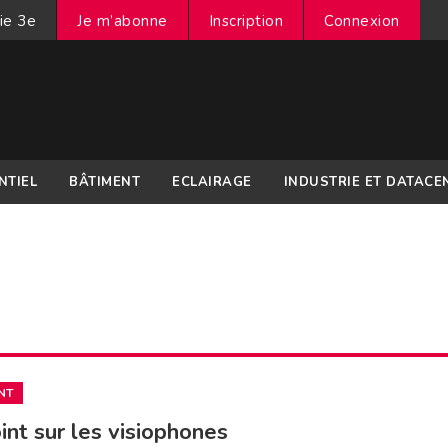
ie 3e
Je m’abonne
Inscription
Connexion
NTIEL
BÂTIMENT
ECLAIRAGE
INDUSTRIE ET DATACE
NT
int sur les visiophones