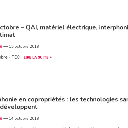
ctobre – QAI, matériel électrique, interphon
timat
3e
—
15 octobre 2019
obre - TECH
LIRE LA SUITE »
phonie en copropriétés : les technologies sa
e développent
3e
—
14 octobre 2019