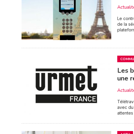
Actualit
Le contr
de la séc
platefor
COMMUN
Les b
une r
Actualit
Télétrav
avec du 
attentes