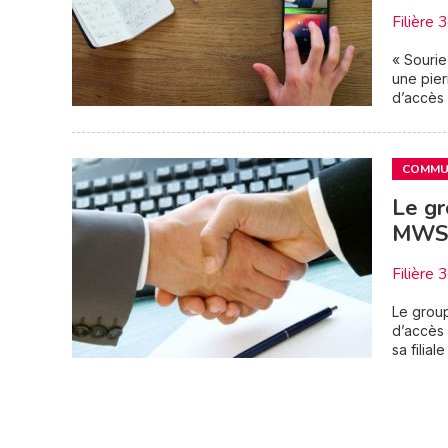
Filière 
« Sourie
une pierr
d’accès 
COMMUN
Le gr
MWS
Filière 
Le group
d’accès 
sa filial