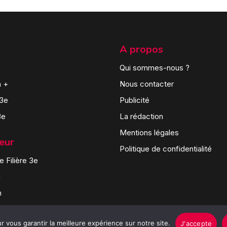
A propos
Qui sommes-nous ?
n +
Nous contacter
 3e
Publicité
3e
La rédaction
Mentions légales
teur
Politique de confidentialité
 Filière 3e
n
n
 vous garantir la meilleure expérience sur notre site.
J'accepte