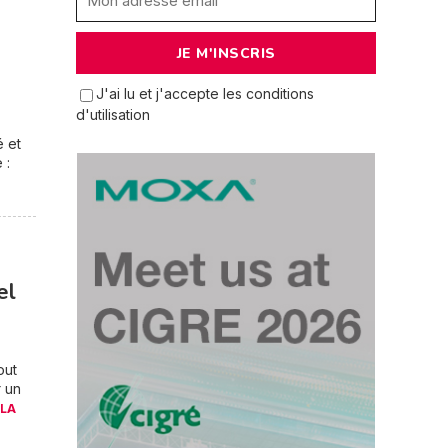
J'ai lu et j'accepte les conditions
d'utilisation
é et
 :
el
out
r un
 LA