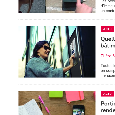
Les occu
d’immeub
un contr
ACTU
Quell
bâtim
Filière 
Toutes l
en compt
menaces 
ACTU
Porti
rend