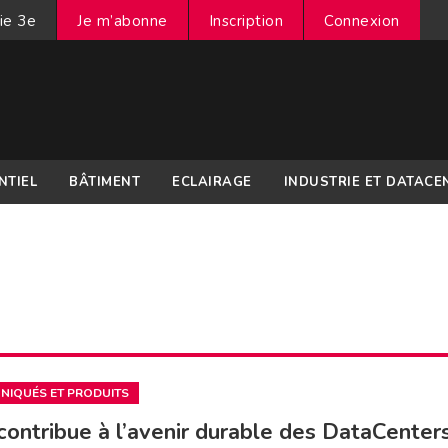
ie 3e
Je m’abonne
Inscription
Connexion
NTIEL
BÂTIMENT
ECLAIRAGE
INDUSTRIE ET DATACE
IQUÉS ET PRODUITS
ontribue à l’avenir durable des DataCenter