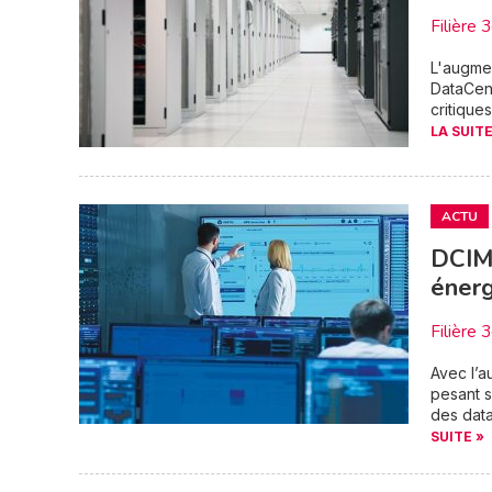
Filière 
L'augmen
DataCent
critique
LA SUITE
ACTU
DCIM,
énerg
Filière 
Avec l’a
pesant s
des data
SUITE »