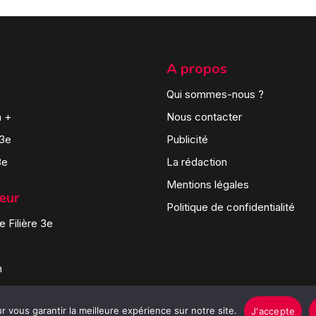
A propos
Qui sommes-nous ?
n +
Nous contacter
 3e
Publicité
3e
La rédaction
Mentions légales
teur
Politique de confidentialité
 Filière 3e
n
n
 vous garantir la meilleure expérience sur notre site.
J'accepte