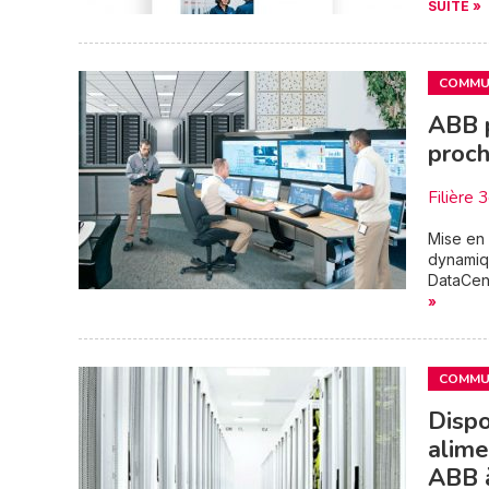
SUITE »
COMMUN
ABB p
proch
Filière 
Mise en 
dynamiqu
DataCent
»
COMMUN
Dispo
alime
ABB 