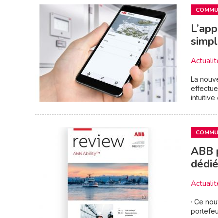
COMMUN
L’app
simpl
Actualit
La nouve
effectue
intuitiv
COMMUN
ABB p
dédié
Actualit
· Ce no
portefeu