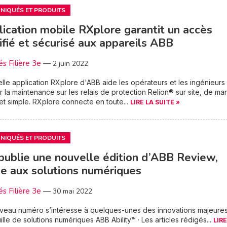
IQUÉS ET PRODUITS
lication mobile RXplore garantit un accès
ifié et sécurisé aux appareils ABB
és Filière 3e
—
2 juin 2022
lle application RXplore d'ABB aide les opérateurs et les ingénieurs
r la maintenance sur les relais de protection Relion® sur site, de ma
e et simple. RXplore connecte en toute...
LIRE LA SUITE »
IQUÉS ET PRODUITS
ublie une nouvelle édition d’ABB Review,
e aux solutions numériques
és Filière 3e
—
30 mai 2022
uveau numéro s’intéresse à quelques-unes des innovations majeure
ille de solutions numériques ABB Ability™ · Les articles rédigés...
LIRE