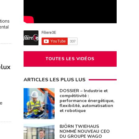
tions
ental
TOUTES LES VIDÉOS
elux
ARTICLES LES PLUS LUS
DOSSIER – Industrie et
compétitivité :
performance énergétique,
le
flexibilité, automatisation
et robotique
BJÖRN TWIEHAUS
NOMMÉ NOUVEAU CEO
DU GROUPE WAGO