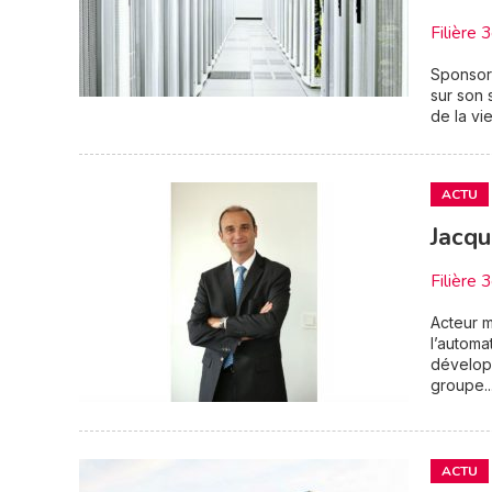
Filière 
Sponsor
sur son 
de la vie
ACTU
Jacqu
Filière 
Acteur m
l’automa
développ
groupe..
ACTU