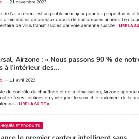
3e
—
21 novembre 2023
té de l’air intérieur est un problème majeur pour les propriétaires et l
res d’immeubles de bureaux depuis de nombreuses années. Le risqu
ntaire de virus transmissibles par voie aérienne suscite...
LIRE LA S
rsal, Airzone : « Nous passons 90 % de notr
 à l’intérieur des…
3e
—
11 avril 2023
ste du contrôle du chauffage et de la climatisation, Airzone apporte 
outée à ses solutions en y intégrant le suivi et le traitement de la qua
ntérieur....
LIRE LA SUITE »
IQUÉS ET PRODUITS
ance le premier capteur intelligent sans