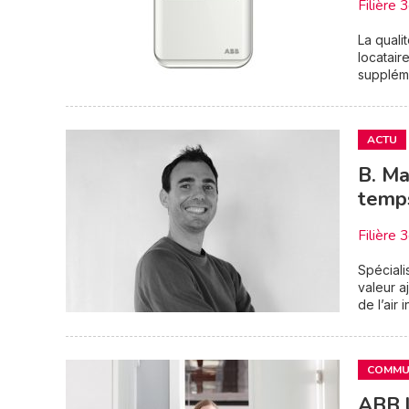
Filière 
La quali
locatai
suppléme
ACTU
B. Ma
temps
Filière 
Spéciali
valeur aj
de l’air i
COMMUN
ABB l