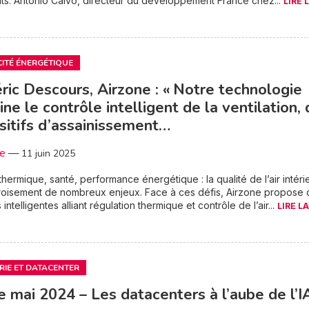
s. Antonio Calvo, directeur du développement France chez...
LIRE 
CITÉ ÉNERGÉTIQUE
ric Descours, Airzone : « Notre technologie
ne le contrôle intelligent de la ventilation,
sitifs d’assainissement…
3e
—
11 juin 2025
thermique, santé, performance énergétique : la qualité de l’air intéri
roisement de nombreux enjeux. Face à ces défis, Airzone propose 
 intelligentes alliant régulation thermique et contrôle de l’air...
LIRE LA
RIE ET DATACENTER
e mai 2024 – Les datacenters à l’aube de l’I