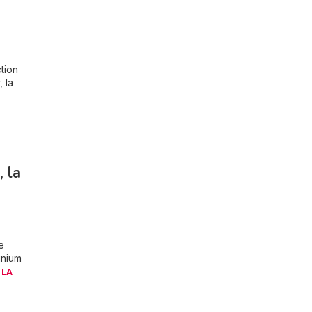
tion
, la
 la
e
inium
 LA