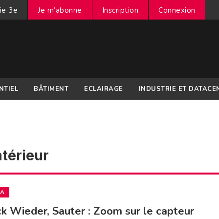
ie 3e
Je m’abonne
Inscription
Connexion
NTIEL
BÂTIMENT
ECLAIRAGE
INDUSTRIE ET DATACE
ntérieur
IA
ck Wieder, Sauter : Zoom sur le capteur