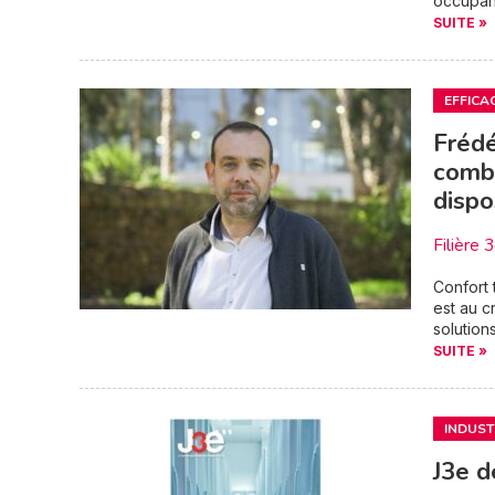
occupant
SUITE »
EFFICA
Frédé
combi
dispo
Filière 
Confort 
est au c
solutions
SUITE »
INDUST
J3e d