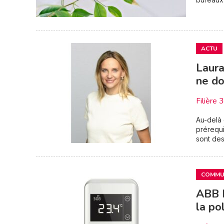
ACTU
Laura
ne do
Filière 
Au-delà 
prérequi
sont des 
COMMUN
ABB F
la pol