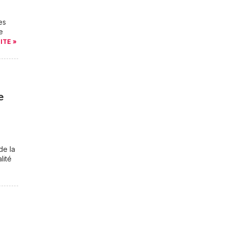
es
e
UITE »
e
de la
lité