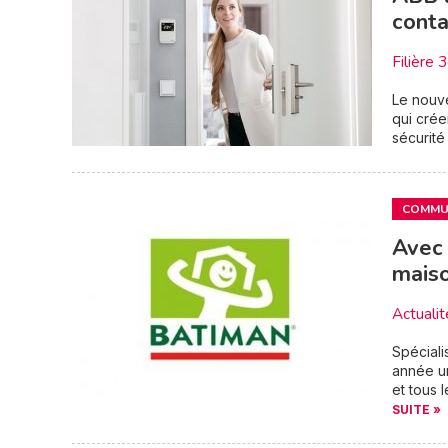
conta
Filière 
Le nouve
qui crée
sécurité
COMMUN
Avec 
maiso
Actualit
Spéciali
année un
et tous 
SUITE »