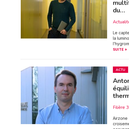
multi
du…
Actualit
Le capte
la lumin
l’hygrom
SUITE »
ACTU
Anton
équil
ther
Filière 
Airzone 
croiseme