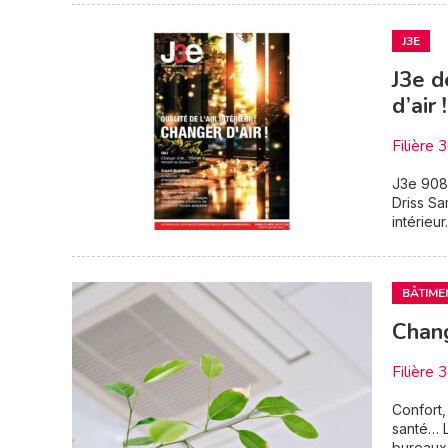
J3E
J3e d
d’air !
Filière 
J3e 908 
Driss Sa
intérieur.
BÂTIME
Chang
Filière 
Confort,
santé… L
bureaux 