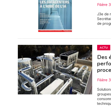
Filière 
J3e de m
Secrétai
de prog
ACTU
Des é
perfo
proce
Filière 
Solution
groupes 
consomma
techniqu