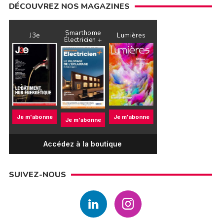
DÉCOUVREZ NOS MAGAZINES
Smarthome
J3e
Lumières
Électricien +
Je m'abonne
Je m'abonne
Je m'abonne
Accédez à la boutique
SUIVEZ-NOUS