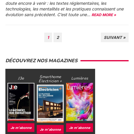
doute encore à venir : les textes réglementaires, les
technologies, les mentalités et les pratiques connaissent une
évolution sans précédent. C’est toute une...
READ MORE »
PAGINATION
1
2
SUIVANT »
DES
PUBLICATIONS
DÉCOUVREZ NOS MAGAZINES
Smarthome
J3e
Lumières
Électricien +
Je m'abonne
Je m'abonne
Je m'abonne